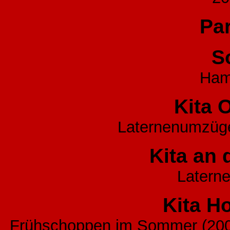
Par
S
Ham
Kita 
Laternenumzüg
Kita an
Latern
Kita H
Frühschoppen im Sommer (200