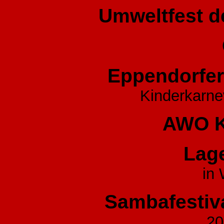
Umweltfest 
Eppendorfer
Kinderkarne
AWO K
Lag
in 
Sambafestiv
20