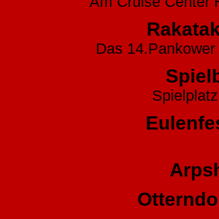
Am Cruise Center H
Rakatak
Das 14.Pankower 
Spiel
Spielpla
Eulenfe
Arpsh
Otterndor