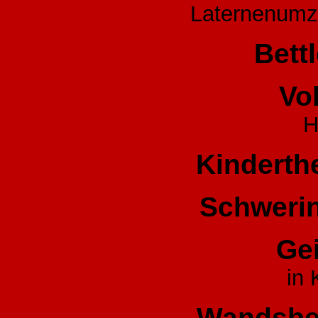
Laternenumz
Bett
Vo
H
Kinderth
Schwerin
Ge
in 
Wandsbek